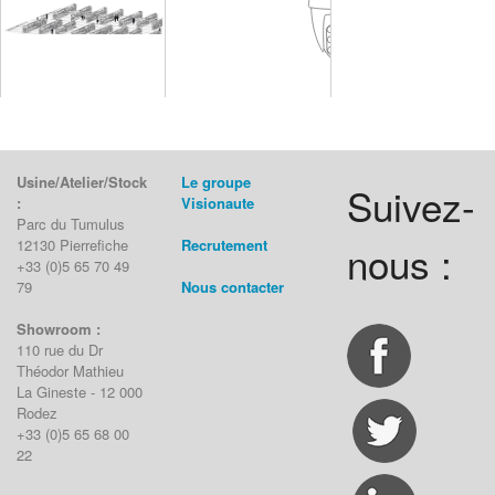
Usine/Atelier/Stock
Le groupe
Suivez-
:
Visionaute
Parc du Tumulus
12130 Pierrefiche
Recrutement
nous :
+33 (0)5 65 70 49
79
Nous contacter
Showroom :
110 rue du Dr
Théodor Mathieu
La Gineste - 12 000
Rodez
+33 (0)5 65 68 00
22