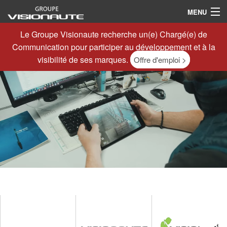
MENU
Le Groupe Visionaute recherche un(e) Chargé(e) de
Entreprise
Communication pour participer au développement et à la
Solutions
visibilité de ses marques.
Offre d'emploi >
Contact